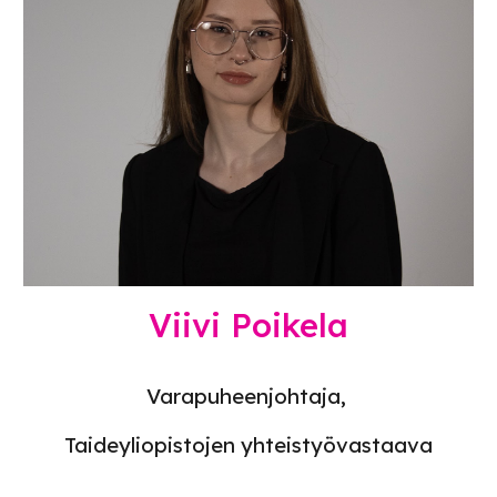
Viivi Poikela
Varapuheenjohtaja,
Taideyliopistojen yhteistyövastaava