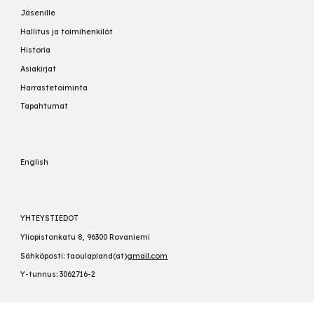
Jäsenille
Hallitus ja toimihenkilöt
Historia
Asiakirjat
Harrastetoiminta
Tapahtumat
English
YHTEYSTIEDOT
Yliopistonkatu 8, 96300 Rovaniemi
Sähköposti: taoulapland(at)
gmail.com
Y-tunnus: 3062716-2