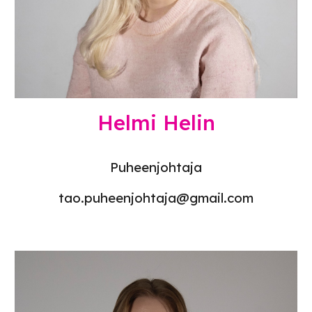
Helmi Helin
Puheenjohtaja
tao.puheenjohtaja@gmail.com