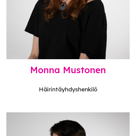
Monna Mustonen
Häirintäyhdyshenkilö