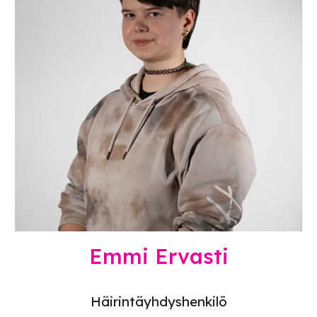
Emmi Ervasti
Häirintäyhdyshenkilö