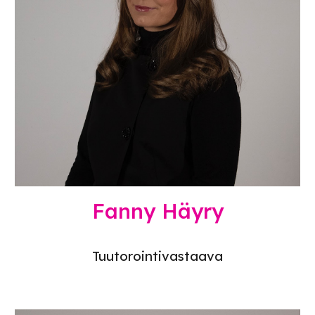
Fanny Häyry
Tuutorointivastaava