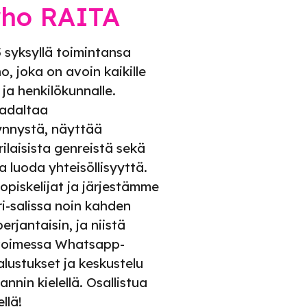
rho RAITA
syksyllä toimintansa
o, joka on avoin kaikille
e ja henkilökunnalle.
adaltaa
ynnystä, näyttää
ilaisista genreistä sekä
a luoda yhteisöllisyyttä.
opiskelijat ja järjestämme
ri-salissa noin kahden
erjantaisin, ja niistä
voimessa Whatsapp-
lustukset ja keskustelu
nnin kielellä. Osallistua
llä!