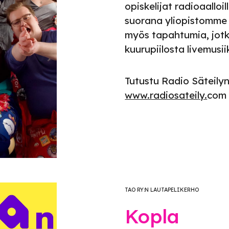
opiskelijat radioaalloil
suorana yliopistomme k
myös tapahtumia, jotk
kuurupiilosta livemusiik
Tutustu Radio Säteily
www.radiosateily.
com
TAO RY:N LAUTAPELIKERHO
Kopla