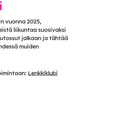
i
iin vuonna 2025,
teistä liikuntaa suosivaksi
kutossut jalkaan ja tähtää
 yhdessä muiden
toimintaan:
Lenkkiklubi