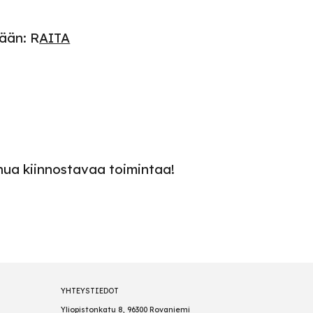
mään
:
R
AITA
nua kiinnostavaa toimintaa!
YHTEYSTIEDOT
Yliopistonkatu 8, 96300 Rovaniemi