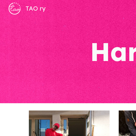
TAO ry
Sk
Har