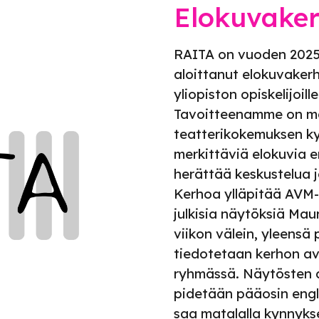
Elokuvake
RAITA on vuoden 2025 
aloittanut elokuvakerh
yliopiston opiskelijoill
Tavoitteenamme on m
teatterikokemuksen k
merkittäviä elokuvia er
herättää keskustelua j
Kerhoa ylläpitää AVM-
julkisia näytöksiä Mau
viikon välein, yleensä p
tiedotetaan kerhon a
ryhmässä. Näytösten a
pidetään pääosin engla
saa matalalla kynnykse