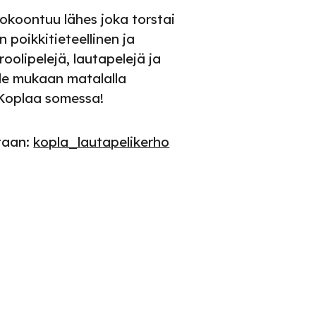
okoontuu lähes joka torstai
 poikkitieteellinen ja
 roolipelejä, lautapelejä ja
le mukaan matalalla
 Koplaa somessa!
taan:
kopla_lautapelikerho