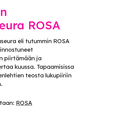
en
seura ROSA
seura eli tutummin ROSA
iinnostuneet
n piirtämään ja
rtaa kuussa. Tapaamisissa
nlehtien teosta lukupiiriin
n.
ntaan:
ROSA