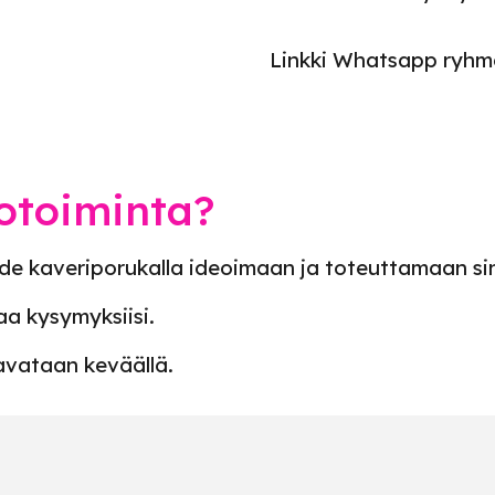
Linkki Whatsapp ryh
otoiminta?
e kaveriporukalla ideoimaan ja toteuttamaan si
aa kysymyksiisi.
avataan keväällä.