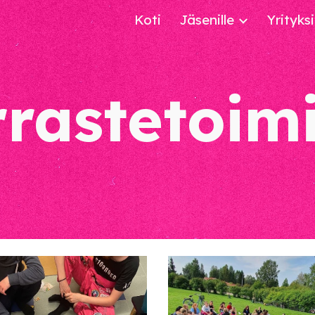
Koti
Jäsenille
Yrityksi
ip to main content
Skip to navigat
rastetoim