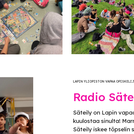
LAPIN YLIOPISTON VAPAA OPISKELI
Radio Säte
Säteily on Lapin vapaa
kuulostaa sinulta! Ma
Säteily iskee töpselin