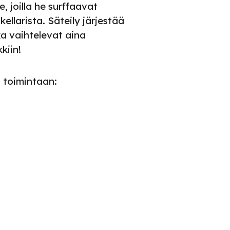
le, joilla he surffaavat
ellarista. Säteily järjestää
a vaihtelevat aina
kiin!
n toimintaan: