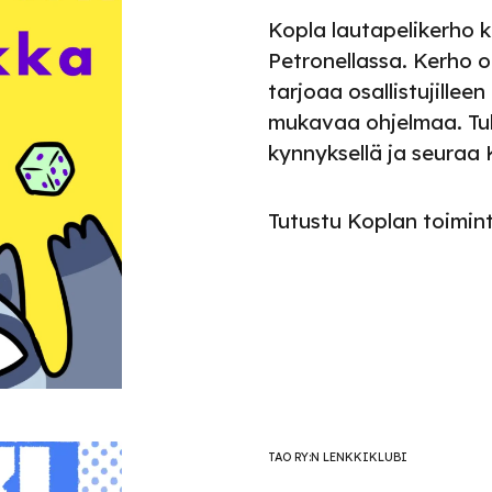
Kopla lautapelikerho k
Petronellassa. Kerho on
tarjoaa osallistujilleen
mukavaa ohjelmaa. Tu
kynnyksellä ja seuraa
Tutustu Koplan toimin
TAO RY:N LENKKIKLUBI