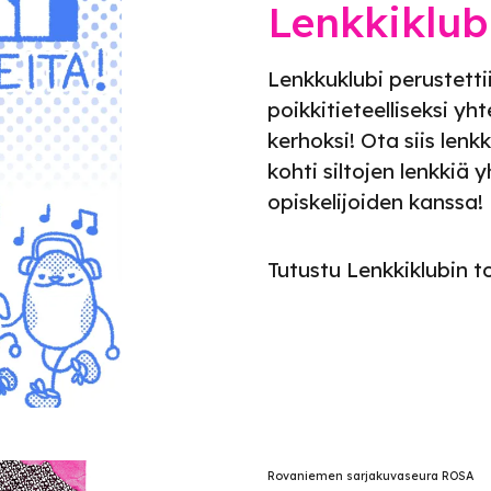
Lenkkiklub
Lenkkuklubi perustett
poikkitieteelliseksi yh
kerhoksi! Ota siis lenk
kohti siltojen lenkkiä
opiskelijoiden kanssa!
Tutustu Lenkkiklubin 
Rovaniemen sarjakuvaseura ROSA