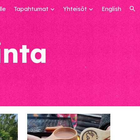
lle
Tapahtumat
Yhteisöt
English
ion
inta