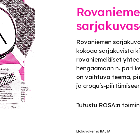
Rovaniem
sarjakuva
Rovaniemen sarjakuva
kokoaa sarjakuvista k
rovaniemeläiset yhtee
hengaamaan n. pari ke
on vaihtuva teema, pie
ja croquis-piirtämisee
Tutustu
ROSA:n
toimi
Elokuvakerho RAITA