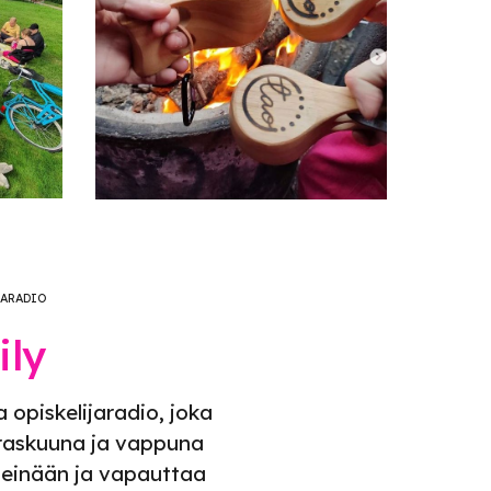
JARADIO
ily
 opiskelijaradio, joka
rraskuuna ja vappuna
 seinään ja vapauttaa