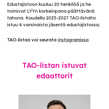
Edustajistoon kuuluu 20 henkilöä ja he
toimivat LYYn korkeinpa
na
päättävänä
tahona. K
au
della
202
5
-202
7
TAO-listalta
istuu
4 varsinais
ta jäsentä edustajistossa.
TAO-listaa
voi seurata
instagramissa
TAO-listan istuvat
edaattorit